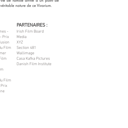
vie de famille arrive à un point de
a véritable nature de ce Vivarium.
PARTENAIRES :
nes -
Irish Film Board
- Prix
Media
fusion
XYZ
du Film
Section 481
dmer
Wallimage
Film
Casa Kafka Pictures
Danish Film Institute
lm
du Film
 Prix
ine