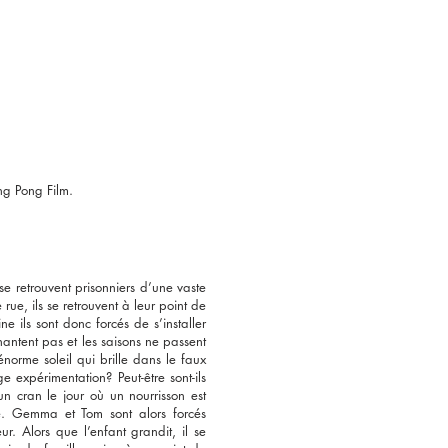
ing Pong Film.
 retrouvent prisonniers d’une vaste
ue, ils se retrouvent à leur point de
e ils sont donc forcés de s’installer
antent pas et les saisons ne passent
norme soleil qui brille dans le faux
e expérimentation? Peut-être sont-ils
un cran le jour où un nourrisson est
e. Gemma et Tom sont alors forcés
ur. Alors que l’enfant grandit, il se