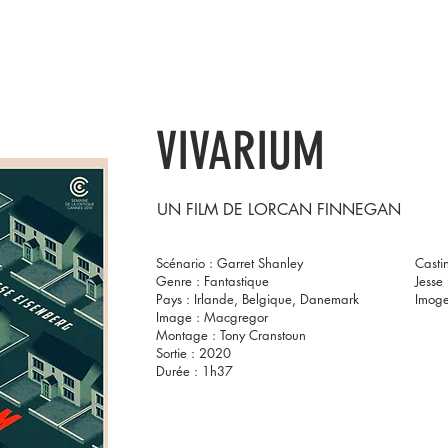
PRÉSENTATION
NOS FILMS
VIVARIUM
UN FILM DE
LORCAN FINNEGAN
Scénario : Garret Shanley
Casti
Genre : Fantastique
Jesse
Pays : Irlande, Belgique, Danemark
Imog
Image : Macgregor
Montage : Tony Cranstoun
Sortie : 2020
Durée : 1h37