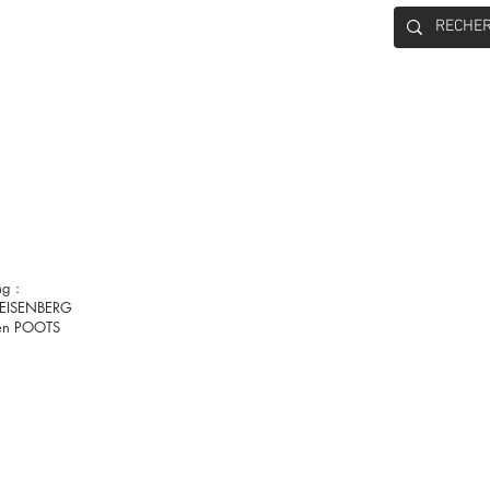
CONTACT
ng :
 EISENBERG
en POOTS