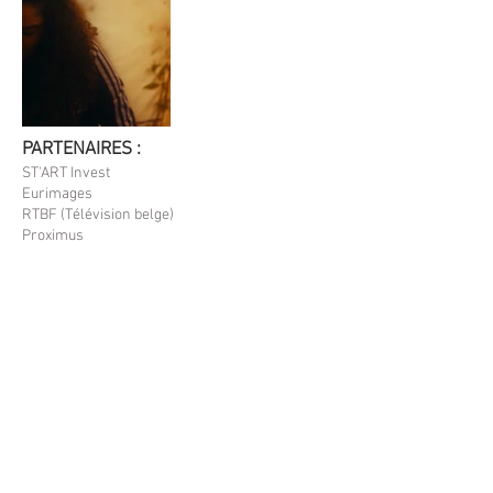
PARTENAIRES :
ST'ART Invest
Eurimages
RTBF (Télévision belge)
Proximus
VOO et Be tv
Shelter Prod
Centre du Cinéma et de l’Audiovisuel de la
Fédération Wallonie-Bruxelles
SODEC - Société de développement des
entreprises culturelles - Québec
Téléfilm Canada
La Région de Bruxelles-Capitale
Tax shelter du gouvernement fédéral de
Belgique
Taxshelter.be et ING
Noodles Production