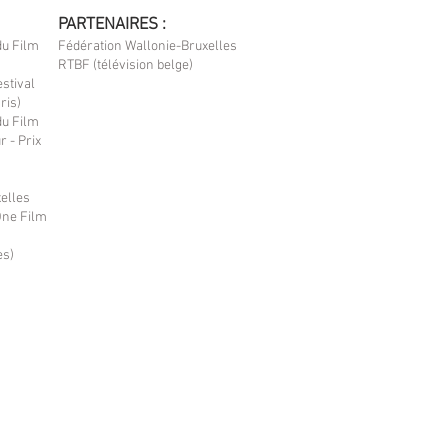
PARTENAIRES :
du Film
Fédération Wallonie-Bruxelles
RTBF (télévision belge)
estival
ris)
du Film
 - Prix
xelles
One Film
es)