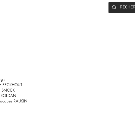
CONTACT
ng :
ic EECKHOUT
l SNOEK
e ROLDAN
Jacques RAUSIN